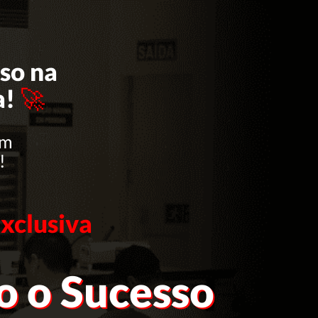
so na
a!
🚀
um
!
xclusiva
 o Sucesso