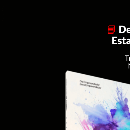
📘
De
Est
T